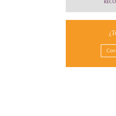
RECO
¿T
Cont