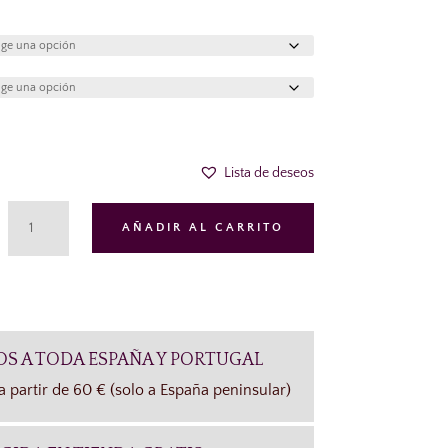
Lista de deseos
CALCETINES
AÑADIR AL CARRITO
PINKIES
INVISIBLE
ESTAMPADO
YSABEL
MORA
OS A TODA ESPAÑA Y PORTUGAL
CANTIDAD
a partir de 60 € (solo a España peninsular)